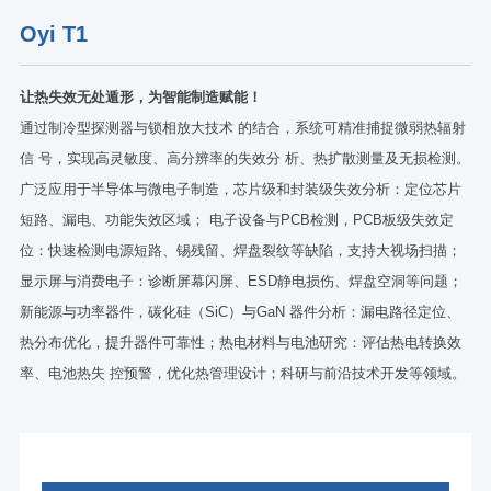
Oyi T1
让热失效无处遁形，为智能制造赋能！
通过制冷型探测器与锁相放大技术 的结合，系统可精准捕捉微弱热辐射
信 号，实现高灵敏度、高分辨率的失效分 析、热扩散测量及无损检测。
广泛应用于半导体与微电子制造，芯片级和封装级失效分析：定位芯片
短路、漏电、功能失效区域； 电子设备与PCB检测，PCB板级失效定
位：快速检测电源短路、锡残留、焊盘裂纹等缺陷，支持大视场扫描；
显示屏与消费电子：诊断屏幕闪屏、ESD静电损伤、焊盘空洞等问题；
新能源与功率器件，碳化硅（SiC）与GaN 器件分析：漏电路径定位、
热分布优化，提升器件可靠性；热电材料与电池研究：评估热电转换效
率、电池热失 控预警，优化热管理设计；科研与前沿技术开发等领域。