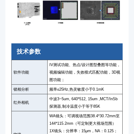
技术参数
IV测试功能、热点/设计图型叠图等功能，
软件功能
视频编辑功能，失效模式匹配功能，3D视
图功能；
锁相分析
频率≤25Hz,热灵敏度小于0.1mK
中波3~5um, 640*512, 15um ,MCT/InSb
红外相机
探测器,制冷温度小于等于85K
WA镜头：可调视场范围38.4*30.72mm至
144*115.2mm（可定制更大视场范围）
1X镜头：分辨率：15μm，NA：0.125；